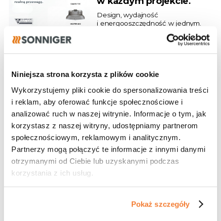
w każdym projekcie.
Design, wydajność
i energooszczędność w jednym.
28.07.2026
Niniejsza strona korzysta z plików cookie
Program dla
projektantów
Wykorzystujemy pliki cookie do spersonalizowania treści
i reklam, aby oferować funkcje społecznościowe i
Dołącz do naszych partnerów!
analizować ruch w naszej witrynie. Informacje o tym, jak
korzystasz z naszej witryny, udostępniamy partnerom
społecznościowym, reklamowym i analitycznym.
Partnerzy mogą połączyć te informacje z innymi danymi
27.07.2026
otrzymanymi od Ciebie lub uzyskanymi podczas
korzystania z ich usług.
Realizacja
Gdynia wybiera kurtyny GUARD!
Pokaż szczegóły