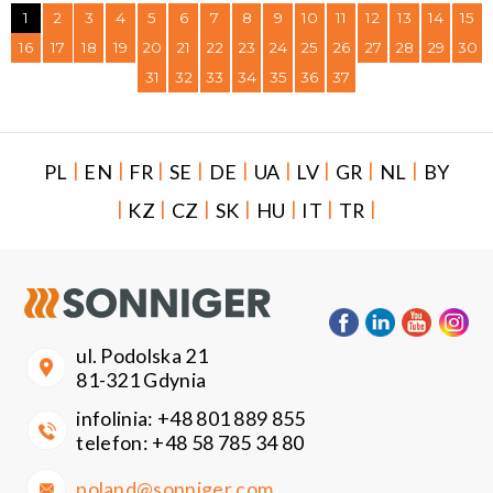
1
2
3
4
5
6
7
8
9
10
11
12
13
14
15
16
17
18
19
20
21
22
23
24
25
26
27
28
29
30
31
32
33
34
35
36
37
|
|
|
|
|
|
|
|
|
PL
EN
FR
SE
DE
UA
LV
GR
NL
BY
|
|
|
|
|
|
|
KZ
CZ
SK
HU
IT
TR
ul. Podolska 21
81-321 Gdynia
infolinia:
+48 801 889 855
telefon:
+48 58 785 34 80
poland@sonniger.com