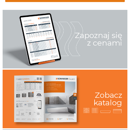
Zapoznaj się
z cenami
Zobacz
katalog