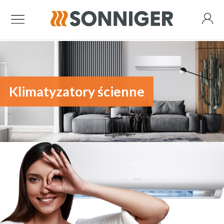
Klimatyzatory ścienne
Kurtyny powietrzne
Kurtyna Guard One