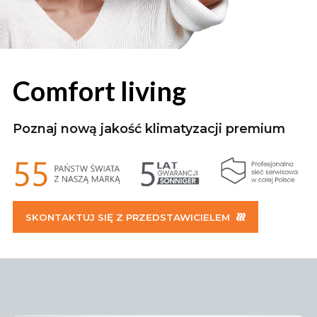
Comfort living
Kurtyny przemysłowe
Poznaj nową jakość klimatyzacji premium
SKONTAKTUJ SIĘ Z PRZEDSTAWICIELEM