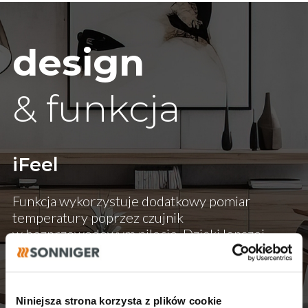
design
& funkcja
iFeel
Funkcja wykorzystuje dodatkowy pomiar
temperatury poprzez czujnik
w bezprzewodowym pilocie. Dzięki lepszej
świadomości klimatyzacja dobiera
optymalną temperaturę i siłę nawiewu aby
zepewnić skuteczne i komfortowe
utrzymanie temperatury
Niniejsza strona korzysta z plików cookie