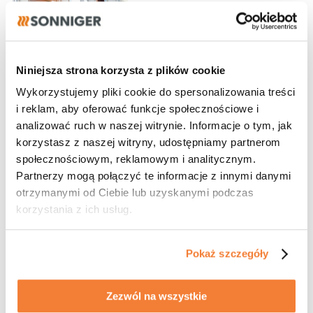
28.07.2026
Program dla
projektantów
Niniejsza strona korzysta z plików cookie
Dołącz do naszych partnerów!
Wykorzystujemy pliki cookie do spersonalizowania treści
i reklam, aby oferować funkcje społecznościowe i
analizować ruch w naszej witrynie. Informacje o tym, jak
korzystasz z naszej witryny, udostępniamy partnerom
27.07.2026
społecznościowym, reklamowym i analitycznym.
Partnerzy mogą połączyć te informacje z innymi danymi
Realizacja
otrzymanymi od Ciebie lub uzyskanymi podczas
Gdynia wybiera kurtyny GUARD!
korzystania z ich usług.
Pokaż szczegóły
21.07.2026
Zezwól na wszystkie