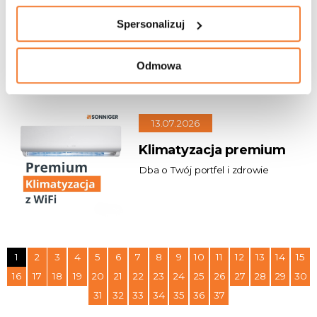
Szybki dobór urządzeń
i gotowa dokumentacja
Spersonalizuj
Oszczędzaj czas na każdym
projekcie
Odmowa
13.07.2026
Klimatyzacja premium
Dba o Twój portfel i zdrowie
1
2
3
4
5
6
7
8
9
10
11
12
13
14
15
16
17
18
19
20
21
22
23
24
25
26
27
28
29
30
31
32
33
34
35
36
37