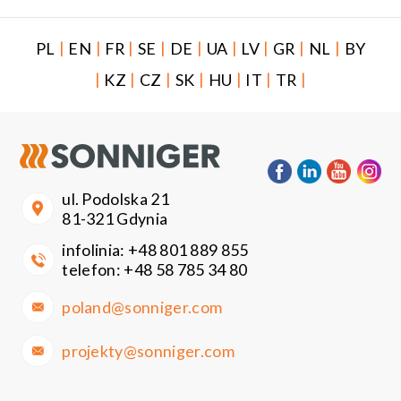
|
|
|
|
|
|
|
|
|
PL
EN
FR
SE
DE
UA
LV
GR
NL
BY
|
|
|
|
|
|
|
KZ
CZ
SK
HU
IT
TR
ul. Podolska 21
81-321 Gdynia
infolinia:
+48 801 889 855
telefon:
+48 58 785 34 80
poland@sonniger.com
projekty@sonniger.com