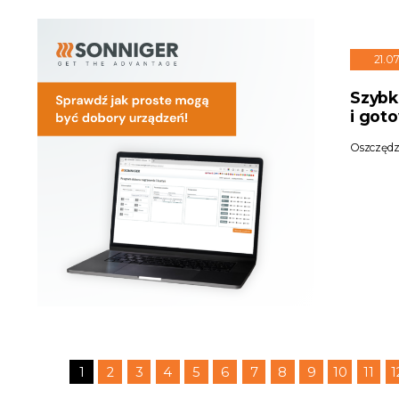
21.0
Szybk
i got
Oszczędza
1
2
3
4
5
6
7
8
9
10
11
1