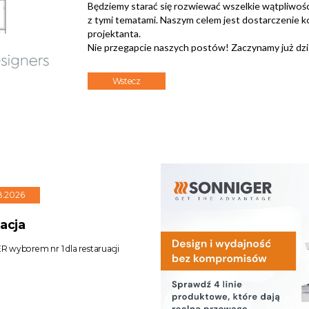
Będziemy starać się rozwiewać wszelkie wątpliwośc
z tymi tematami. Naszym celem jest dostarczenie 
projektanta.
Nie przegapcie naszych postów! Zaczynamy już dzisi
Wstecz
8.2026
zacja
 wyborem nr 1 dla restaruacji