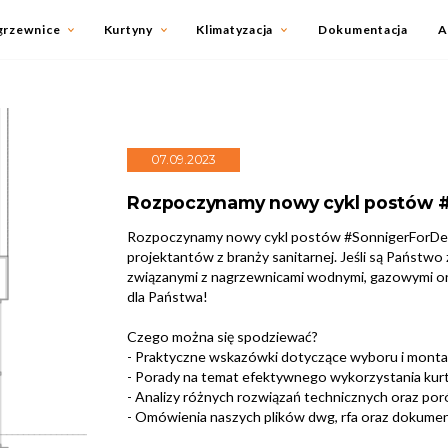
grzewnice
Kurtyny
Klimatyzacja
Dokumentacja
A
07.09.2023
Rozpoczynamy nowy cykl postów 
Rozpoczynamy nowy cykl postów #SonnigerForDesi
projektantów z branży sanitarnej. Jeśli są Państw
związanymi z nagrzewnicami wodnymi, gazowymi ora
dla Państwa!
Czego można się spodziewać?
- Praktyczne wskazówki dotyczące wyboru i mont
- Porady na temat efektywnego wykorzystania kur
- Analizy różnych rozwiązań technicznych oraz poró
- Omówienia naszych plików dwg, rfa oraz dokumen