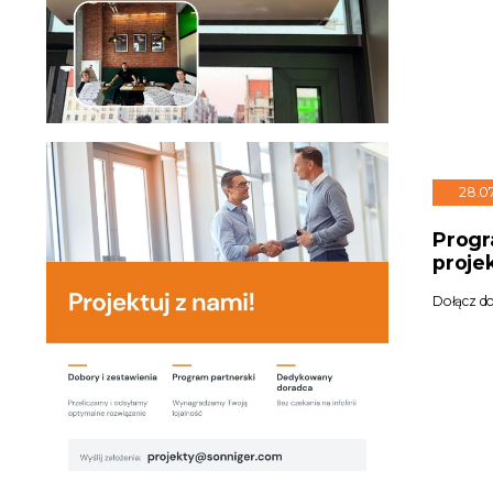
28.0
Progr
proje
Dołącz d