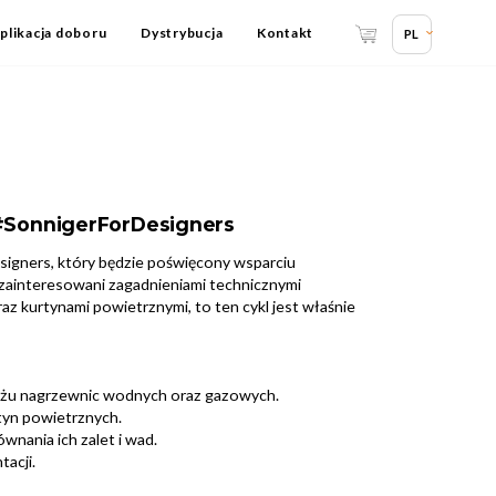
plikacja doboru
Dystrybucja
Kontakt
PL
#SonnigerForDesigners
gners, który będzie poświęcony wsparciu
o zainteresowani zagadnieniami technicznymi
z kurtynami powietrznymi, to ten cykl jest właśnie
ażu nagrzewnic wodnych oraz gazowych.
tyn powietrznych.
wnania ich zalet i wad.
tacji.