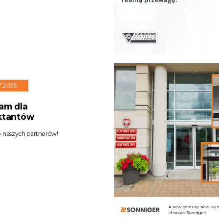
7.2026
am dla
ktantów
o naszych partnerów!