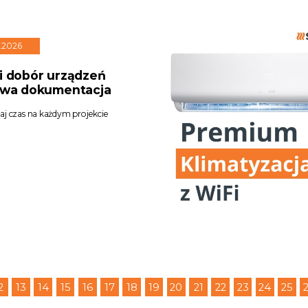
7.2026
i dobór urządzeń
owa dokumentacja
j czas na każdym projekcie
2
13
14
15
16
17
18
19
20
21
22
23
24
25