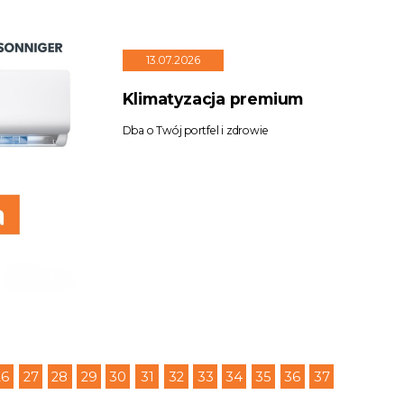
13.07.2026
Klimatyzacja premium
Dba o Twój portfel i zdrowie
26
27
28
29
30
31
32
33
34
35
36
37