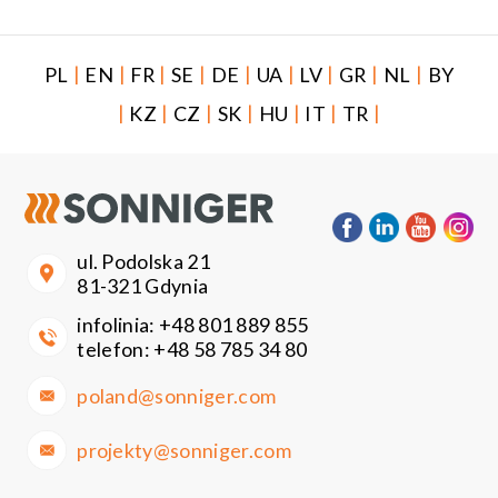
|
|
|
|
|
|
|
|
|
PL
EN
FR
SE
DE
UA
LV
GR
NL
BY
|
|
|
|
|
|
|
KZ
CZ
SK
HU
IT
TR
ul. Podolska 21
81-321 Gdynia
infolinia:
+48 801 889 855
telefon:
+48 58 785 34 80
poland@sonniger.com
projekty@sonniger.com