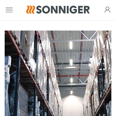
Kurtyny powietrzne
Kurtyna Guard One