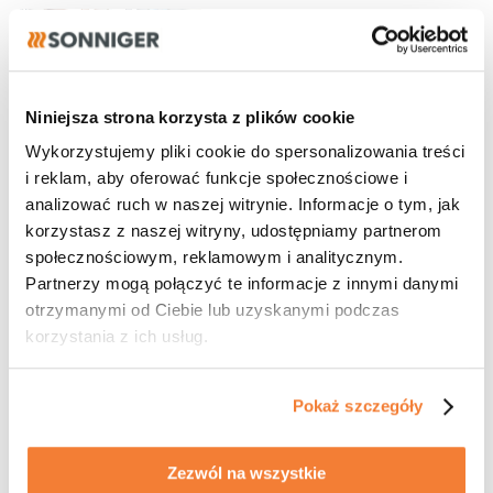
28.07.2026
Program dla
projektantów
Niniejsza strona korzysta z plików cookie
Dołącz do naszych partnerów!
Wykorzystujemy pliki cookie do spersonalizowania treści
i reklam, aby oferować funkcje społecznościowe i
analizować ruch w naszej witrynie. Informacje o tym, jak
korzystasz z naszej witryny, udostępniamy partnerom
27.07.2026
społecznościowym, reklamowym i analitycznym.
Partnerzy mogą połączyć te informacje z innymi danymi
Realizacja
otrzymanymi od Ciebie lub uzyskanymi podczas
Gdynia wybiera kurtyny GUARD!
korzystania z ich usług.
Pokaż szczegóły
Zezwól na wszystkie
21.07.2026