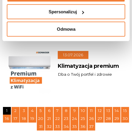
Szybki dobór urządzeń
Spersonalizuj
i gotowa dokumentacja
Oszczędzaj czas na każdym
projekcie
Odmowa
13.07.2026
Klimatyzacja premium
Dba o Twój portfel i zdrowie
1
2
3
4
5
6
7
8
9
10
11
12
13
14
15
16
17
18
19
20
21
22
23
24
25
26
27
28
29
30
31
32
33
34
35
36
37