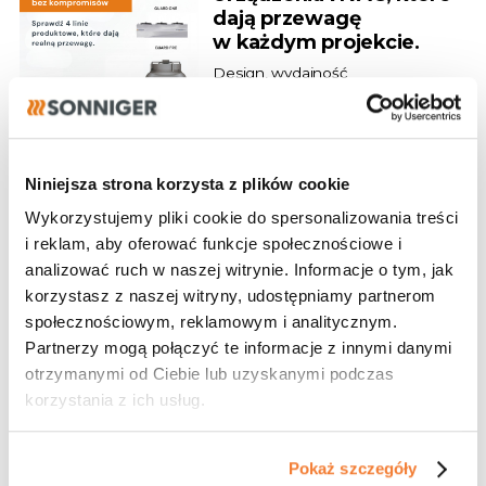
dają przewagę
w każdym projekcie.
Design, wydajność
i energooszczędność w jednym.
28.07.2026
Niniejsza strona korzysta z plików cookie
Program dla
Wykorzystujemy pliki cookie do spersonalizowania treści
projektantów
i reklam, aby oferować funkcje społecznościowe i
Dołącz do naszych partnerów!
analizować ruch w naszej witrynie. Informacje o tym, jak
korzystasz z naszej witryny, udostępniamy partnerom
społecznościowym, reklamowym i analitycznym.
Partnerzy mogą połączyć te informacje z innymi danymi
otrzymanymi od Ciebie lub uzyskanymi podczas
27.07.2026
korzystania z ich usług.
Realizacja
Gdynia wybiera kurtyny GUARD!
Pokaż szczegóły