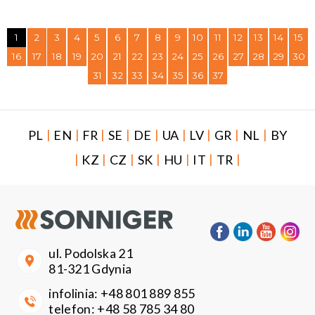
1
2
3
4
5
6
7
8
9
10
11
12
13
14
15
16
17
18
19
20
21
22
23
24
25
26
27
28
29
30
31
32
33
34
35
36
37
|
|
|
|
|
|
|
|
|
PL
EN
FR
SE
DE
UA
LV
GR
NL
BY
|
|
|
|
|
|
|
KZ
CZ
SK
HU
IT
TR
ul. Podolska 21
81-321 Gdynia
infolinia:
+48 801 889 855
telefon:
+48 58 785 34 80