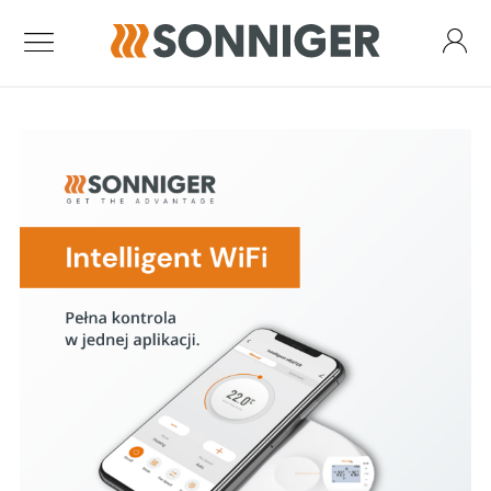
Kurtyny powietrzne
Kurtyna Guard One