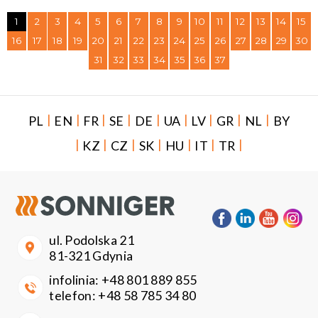
1
2
3
4
5
6
7
8
9
10
11
12
13
14
15
16
17
18
19
20
21
22
23
24
25
26
27
28
29
30
31
32
33
34
35
36
37
|
|
|
|
|
|
|
|
|
PL
EN
FR
SE
DE
UA
LV
GR
NL
BY
|
|
|
|
|
|
|
KZ
CZ
SK
HU
IT
TR
ul. Podolska 21
81-321 Gdynia
infolinia:
+48 801 889 855
telefon:
+48 58 785 34 80