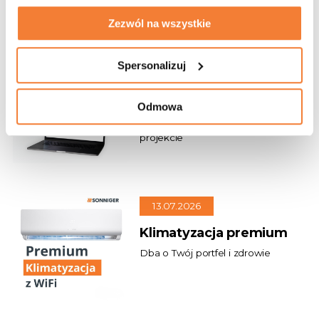
Zezwól na wszystkie
21.07.2026
Spersonalizuj
Szybki dobór urządzeń
i gotowa dokumentacja
Odmowa
Oszczędzaj czas na każdym
projekcie
13.07.2026
Klimatyzacja premium
Dba o Twój portfel i zdrowie