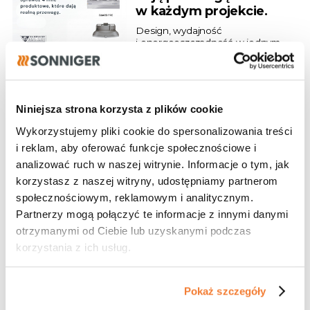
w każdym projekcie.
Design, wydajność
i energooszczędność w jednym.
28.07.2026
Niniejsza strona korzysta z plików cookie
Program dla
Wykorzystujemy pliki cookie do spersonalizowania treści
projektantów
i reklam, aby oferować funkcje społecznościowe i
Dołącz do naszych partnerów!
analizować ruch w naszej witrynie. Informacje o tym, jak
korzystasz z naszej witryny, udostępniamy partnerom
społecznościowym, reklamowym i analitycznym.
Partnerzy mogą połączyć te informacje z innymi danymi
otrzymanymi od Ciebie lub uzyskanymi podczas
27.07.2026
korzystania z ich usług.
Realizacja
Gdynia wybiera kurtyny GUARD!
Pokaż szczegóły