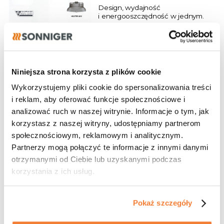
Design, wydajność
i energooszczędność w jednym.
28.07.2026
Program dla
Niniejsza strona korzysta z plików cookie
projektantów
Wykorzystujemy pliki cookie do spersonalizowania treści
Dołącz do naszych partnerów!
i reklam, aby oferować funkcje społecznościowe i
analizować ruch w naszej witrynie. Informacje o tym, jak
korzystasz z naszej witryny, udostępniamy partnerom
społecznościowym, reklamowym i analitycznym.
Partnerzy mogą połączyć te informacje z innymi danymi
27.07.2026
otrzymanymi od Ciebie lub uzyskanymi podczas
Realizacja
korzystania z ich usług.
Gdynia wybiera kurtyny GUARD!
Pokaż szczegóły