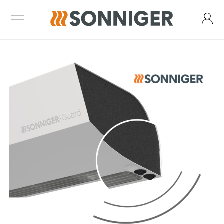
Kurtyny powietrzne
Kurtyna Guard One