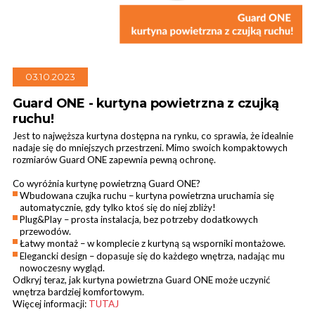
03.10.2023
Kurtyny przemysłowe
Guard ONE - kurtyna powietrzna z czujką
ruchu!
Jest to najwęższa kurtyna dostępna na rynku, co sprawia, że idealnie
nadaje się do mniejszych przestrzeni. Mimo swoich kompaktowych
rozmiarów Guard ONE zapewnia pewną ochronę.
Co wyróżnia kurtynę powietrzną Guard ONE?
Wbudowana czujka ruchu – kurtyna powietrzna uruchamia się
automatycznie, gdy tylko ktoś się do niej zbliży!
Plug&Play – prosta instalacja, bez potrzeby dodatkowych
przewodów.
Łatwy montaż – w komplecie z kurtyną są wsporniki montażowe.
Elegancki design – dopasuje się do każdego wnętrza, nadając mu
nowoczesny wygląd.
Odkryj teraz, jak kurtyna powietrzna Guard ONE może uczynić
wnętrza bardziej komfortowym.
Więcej informacji:
TUTAJ