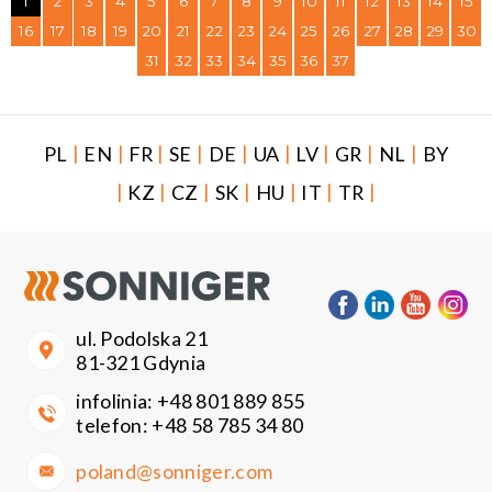
1
2
3
4
5
6
7
8
9
10
11
12
13
14
15
16
17
18
19
20
21
22
23
24
25
26
27
28
29
30
31
32
33
34
35
36
37
|
|
|
|
|
|
|
|
|
PL
EN
FR
SE
DE
UA
LV
GR
NL
BY
|
|
|
|
|
|
|
KZ
CZ
SK
HU
IT
TR
ul. Podolska 21
81-321 Gdynia
infolinia:
+48 801 889 855
telefon:
+48 58 785 34 80
poland@sonniger.com