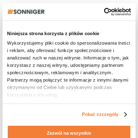
27.07.2026
Realizacja
Gdynia wybiera kurtyny GUARD!
Niniejsza strona korzysta z plików cookie
Wykorzystujemy pliki cookie do spersonalizowania treści
i reklam, aby oferować funkcje społecznościowe i
analizować ruch w naszej witrynie. Informacje o tym, jak
korzystasz z naszej witryny, udostępniamy partnerom
społecznościowym, reklamowym i analitycznym.
21.07.2026
Partnerzy mogą połączyć te informacje z innymi danymi
Szybki dobór urządzeń
otrzymanymi od Ciebie lub uzyskanymi podczas
i gotowa dokumentacja
korzystania z ich usług.
Oszczędzaj czas na każdym
projekcie
Pokaż szczegóły
Zezwól na wszystkie
13.07.2026