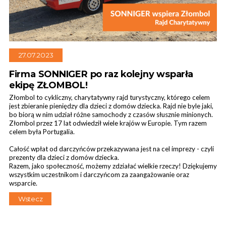
27.07.2023
Kurtyny przemysłowe
Firma SONNIGER po raz kolejny wsparła
ekipę ZŁOMBOL!
Złombol to cykliczny, charytatywny rajd turystyczny, którego celem
jest zbieranie pieniędzy dla dzieci z domów dziecka. Rajd nie byle jaki,
bo biorą w nim udział różne samochody z czasów słusznie minionych.
Złombol przez 17 lat odwiedził wiele krajów w Europie. Tym razem
celem była Portugalia.
Całość wpłat od darczyńców przekazywana jest na cel imprezy - czyli
prezenty dla dzieci z domów dziecka.
Razem, jako społeczność, możemy zdziałać wielkie rzeczy! Dziękujemy
wszystkim uczestnikom i darczyńcom za zaangażowanie oraz
wsparcie.
Wstecz