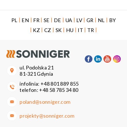
|
|
|
|
|
|
|
|
|
PL
EN
FR
SE
DE
UA
LV
GR
NL
BY
|
|
|
|
|
|
|
KZ
CZ
SK
HU
IT
TR
ul. Podolska 21
81-321 Gdynia
infolinia:
+48 801 889 855
telefon:
+48 58 785 34 80
poland@sonniger.com
projekty@sonniger.com