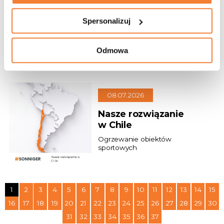
Klimatyzacja premium
Spersonalizuj
Dba o Twój portfel i zdrowie
Odmowa
08.07.2026
Nasze rozwiązanie
w Chile
Ogrzewanie obiektów
sportowych
1
2
3
4
5
6
7
8
9
10
11
12
13
14
15
16
17
18
19
20
21
22
23
24
25
26
27
28
29
30
31
32
33
34
35
36
37