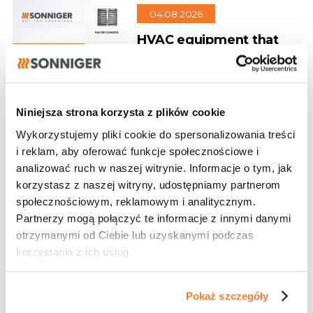
04.08.2026
HVAC equipment that
gives you an edge in
every project
Design, performance, and
energy efficiency in one
Niniejsza strona korzysta z plików cookie
Wykorzystujemy pliki cookie do spersonalizowania treści
i reklam, aby oferować funkcje społecznościowe i
analizować ruch w naszej witrynie. Informacje o tym, jak
28.07.2026
korzystasz z naszej witryny, udostępniamy partnerom
społecznościowym, reklamowym i analitycznym.
Designer Program
Partnerzy mogą połączyć te informacje z innymi danymi
Become our partner
otrzymanymi od Ciebie lub uzyskanymi podczas
korzystania z ich usług.
Pokaż szczegóły