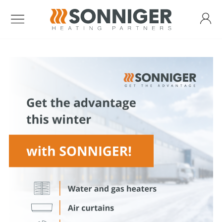
Water fan heaters
Standard air curtains
Air Curtain Guard One
Industrial air curtains