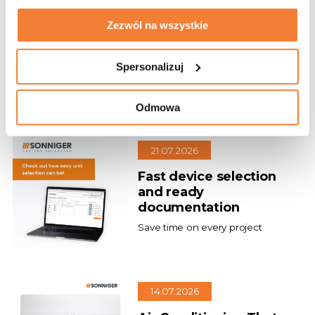
27.07.2026
Zezwól na wszystkie
Our new project
Gdynia Chooses GUARD Air
Spersonalizuj
Curtains!
Odmowa
21.07.2026
Fast device selection
and ready
documentation
Save time on every project
14.07.2026