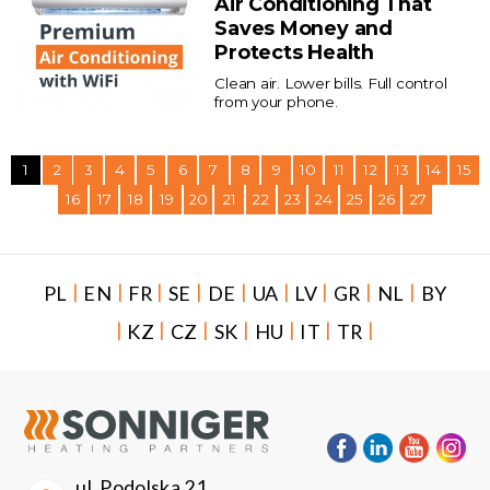
Air Conditioning That
Saves Money and
Protects Health
Clean air. Lower bills. Full control
from your phone.
1
2
3
4
5
6
7
8
9
10
11
12
13
14
15
16
17
18
19
20
21
22
23
24
25
26
27
|
|
|
|
|
|
|
|
|
PL
EN
FR
SE
DE
UA
LV
GR
NL
BY
|
|
|
|
|
|
|
KZ
CZ
SK
HU
IT
TR
ul. Podolska 21