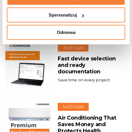
Gdynia Chooses GUARD Air
Curtains!
Spersonalizuj
Odmowa
21.07.2026
Fast device selection
and ready
documentation
Save time on every project
14.07.2026
Air Conditioning That
Saves Money and
Protects Health