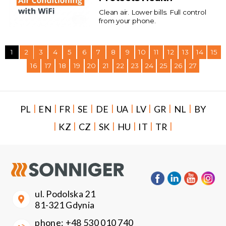
Clean air. Lower bills. Full control
from your phone.
1
2
3
4
5
6
7
8
9
10
11
12
13
14
15
16
17
18
19
20
21
22
23
24
25
26
27
|
|
|
|
|
|
|
|
|
PL
EN
FR
SE
DE
UA
LV
GR
NL
BY
|
|
|
|
|
|
|
KZ
CZ
SK
HU
IT
TR
ul. Podolska 21
81-321 Gdynia
phone:
+48 530 010 740