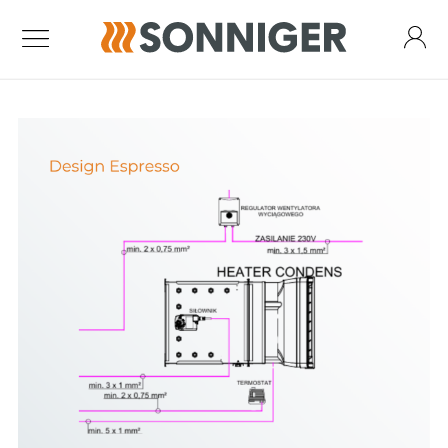
Standard air curtains
Air Curtain Guard One