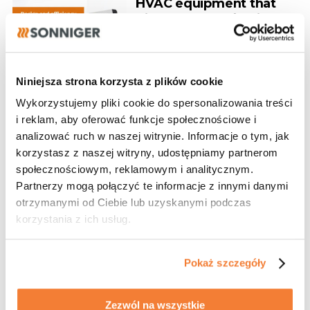
HVAC equipment that
gives you an edge in
every project
Design, performance, and
energy efficiency in one
Niniejsza strona korzysta z plików cookie
Wykorzystujemy pliki cookie do spersonalizowania treści
i reklam, aby oferować funkcje społecznościowe i
analizować ruch w naszej witrynie. Informacje o tym, jak
28.07.2026
korzystasz z naszej witryny, udostępniamy partnerom
Designer Program
społecznościowym, reklamowym i analitycznym.
Partnerzy mogą połączyć te informacje z innymi danymi
Become our partner
otrzymanymi od Ciebie lub uzyskanymi podczas
korzystania z ich usług.
Pokaż szczegóły
27.07.2026
Zezwól na wszystkie
Our new project