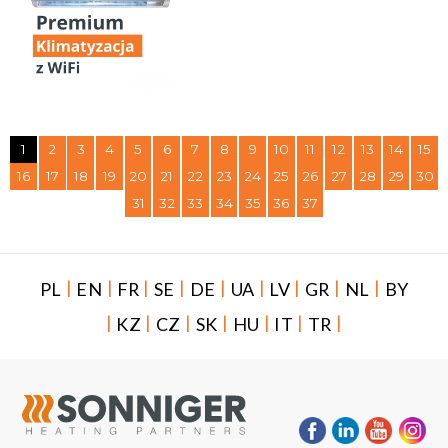
1
2
3
4
5
6
7
8
9
10
11
12
13
14
15
16
17
18
19
20
21
22
23
24
25
26
27
28
29
30
31
32
33
34
35
36
37
|
|
|
|
|
|
|
|
|
PL
EN
FR
SE
DE
UA
LV
GR
NL
BY
|
|
|
|
|
|
|
KZ
CZ
SK
HU
IT
TR